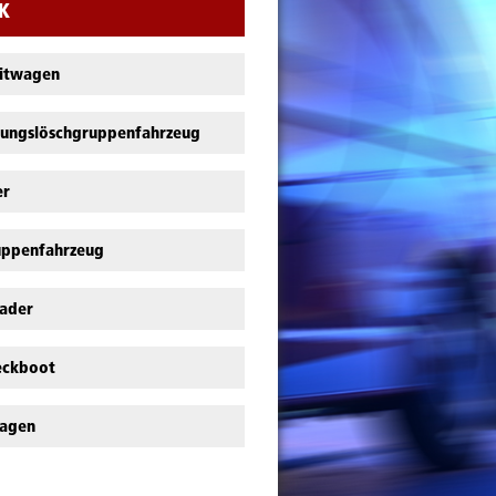
K
eitwagen
stungslöschgruppenfahrzeug
er
uppenfahrzeug
lader
ckboot
agen