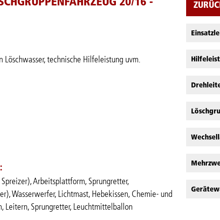
SCHGRUPPENFAHRZEUG 20/16 -
ZURÜC
Einsatzl
Hilfelei
 Löschwasser, technische Hilfeleistung uvm.
Drehleit
Löschgr
Wechsel
Mehrzwe
:
Spreizer), Arbeitsplattform, Sprungretter,
Gerätew
r), Wasserwerfer, Lichtmast, Hebekissen, Chemie- und
 Leitern, Sprungretter, Leuchtmittelballon