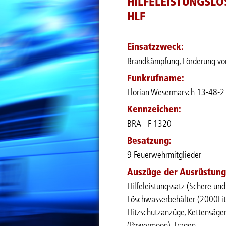
HILFELEISTUNGSLÖ
HLF
Einsatzzweck:
Brandkämpfung, Förderung von
Funkrufname:
Florian Wesermarsch 13-48-2
Kennzeichen:
BRA - F 1320
Besatzung:
9 Feuerwehrmitglieder
Auszüge der Ausrüstung
Hilfeleistungssatz (Schere und 
Löschwasserbehälter (2000Lite
Hitzschutzanzüge, Kettensägen,
(Powermoon), Tragen.