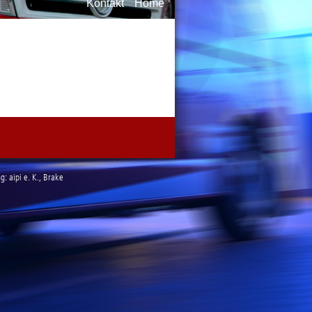
Kontakt
Home
ng:
aipi e. K.
, Brake