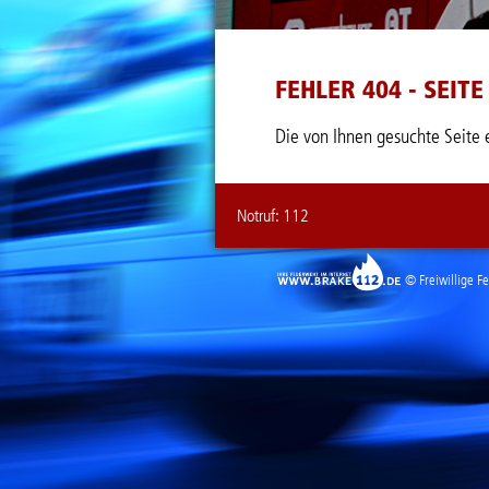
FEHLER 404 - SEIT
Die von Ihnen gesuchte Seite ex
Notruf:
112

© Freiwillige F